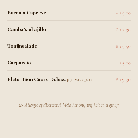
Burrata Caprese
€ 15,00
Gamba's al ajillo
€ 13,90
Tonijnsalade
€ 13,50
Carpaccio
€ 15,00
Plato Buon Cuore Deluxe
€ 19,90
p.p., v.a. 2 pers.
🌿 Allergie of dieetwens? Meld het ons, wij helpen u graag.