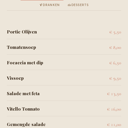
🍹
DRANKEN
🍰
DESSERTS
Portie Olijven
€ 5,50
Tomatensoep
€ 8,00
Focaccia met dip
€ 6,50
Vissoep
€ 9,50
Salade met feta
€ 13,50
Vitello Tonnato
€ 16,00
Gemengde salade
€ 11,00