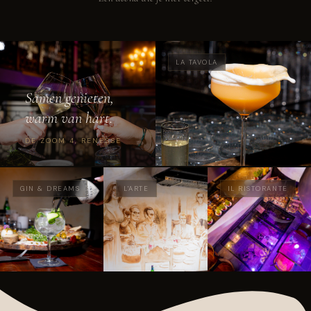
LA TAVOLA
Samen genieten,
warm van hart.
DE ZOOM 4, RENESSE
GIN & DREAMS
L'ARTE
IL RISTORANTE