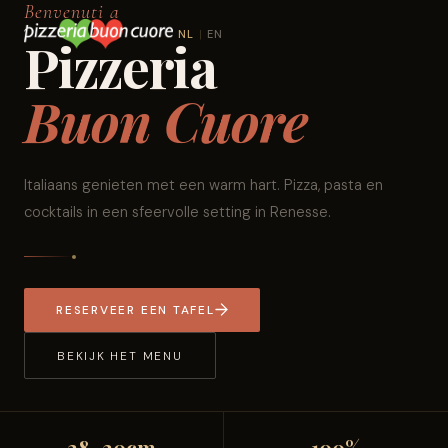
Benvenuti a
NL
|
EN
Pizzeria
Buon Cuore
Italiaans genieten met een warm hart. Pizza, pasta en
cocktails in een sfeervolle setting in Renesse.
RESERVEER EEN TAFEL
BEKIJK HET MENU
28–30cm
100%