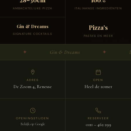
AMBACHTELIJKE PIZZA
ITALIAANSE INGREDIËNTEN
Pizza's
Gin & Dreams
cuor
SIGNATURE COCKTAILS
PASTA'S EN MEER
✦
Gin & Dreams
✦
Dolce
ADRES
OPEN
De Zoom 4, Renesse
Heel de zomer
OPENINGSTIJDEN
RESERVEER
Bekijk op Google
0111 – 462 299